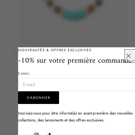
APERÇU RAPIDE
NOUVEAUTÉS & OFFRES EXCLUSIVES
Fournisseur:
COLETTEMARKET
-10% sur votre première commande
COLLIER SAVANA
Prix
€95,00
PRIX
PAR
/
E-MAIL
régulier
UNITAIRE
S'ABONNER
Inscrivez-vous pour être informé(e) en avant-première des nouvelles
collections, des lancements et des offres exclusives.