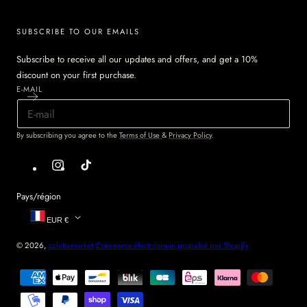
SUBSCRIBE TO OUR EMAILS
Subscribe to receive all our updates and offers, and get a 10%
discount on your first purchase.
E-MAIL
By subscribing you agree to the
Terms of Use
&
Privacy Policy
.
Instagram
Tik
Tok
Pays/région
EUR €
© 2026,
colettemarket
Commerce électronique propulsé par Shopify
Modes
de
paiement