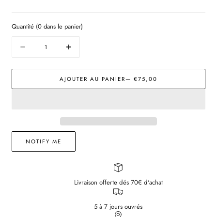
Quantité
(
0
dans le panier)
Quantité
Diminuer
Augmenter
la
la
quantité
quantité
AJOUTER AU PANIER
— €75,00
pour
pour
Collier
Collier
Wave
Wave
NOTIFY ME
Livraison offerte dés 70€ d'achat
5 à 7 jours ouvrés