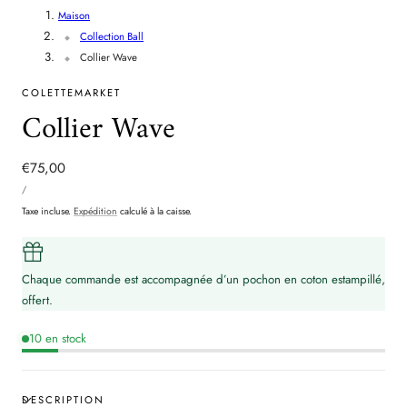
Maison
Collection Ball
Collier Wave
COLETTEMARKET
Collier Wave
Prix
€75,00
PRIX
PAR
/
UNITAIRE
régulier
Taxe incluse.
Expédition
calculé à la caisse.
Chaque commande est accompagnée d’un pochon en coton estampillé,
offert.
10 en stock
DESCRIPTION