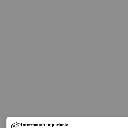
📦
Information importante